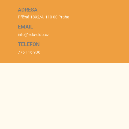
ADRESA
Příčná 1892/4, 110 00 Praha
EMAIL
info@edu-club.cz
TELEFON
776 116 936