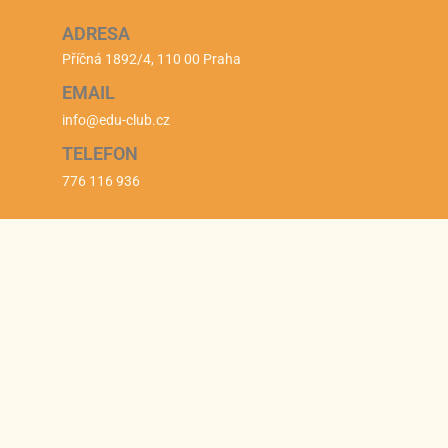
ADRESA
Příčná 1892/4, 110 00 Praha
EMAIL
info@edu-club.cz
TELEFON
776 116 936