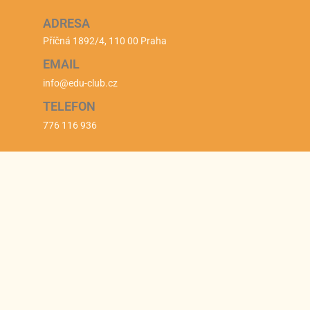
ADRESA
Příčná 1892/4, 110 00 Praha
EMAIL
info@edu-club.cz
TELEFON
776 116 936