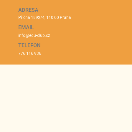
ADRESA
Příčná 1892/4, 110 00 Praha
EMAIL
info@edu-club.cz
TELEFON
776 116 936