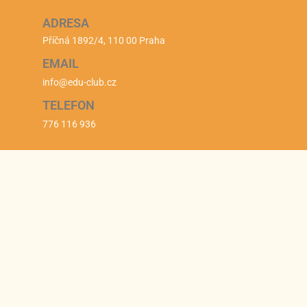
ADRESA
Příčná 1892/4, 110 00 Praha
EMAIL
info@edu-club.cz
TELEFON
776 116 936